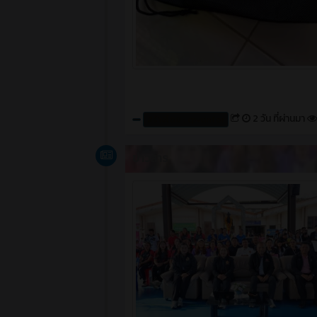
2 วัน ที่ผ่านมา
สร้างโดย : cpvcinfor
ข่าวสาร