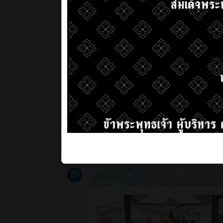
3 วัน ที่ผ่านมา
สร้างโดย : cpvcinfor
ข่าวสาร