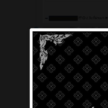
2 วัน ที่ผ่านมา
สร้างโดย : cpvcinfor
ข่าวสาร