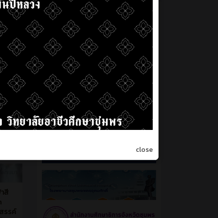
หน่วยงานในจังหวัดชุมพร
close
ี่ผ่านมา
ฬาสี
n
งสรรค์