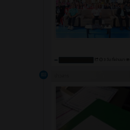
3 วัน ที่ผ่านมา
สร้างโดย : cpvcinfor
ข่าวสาร