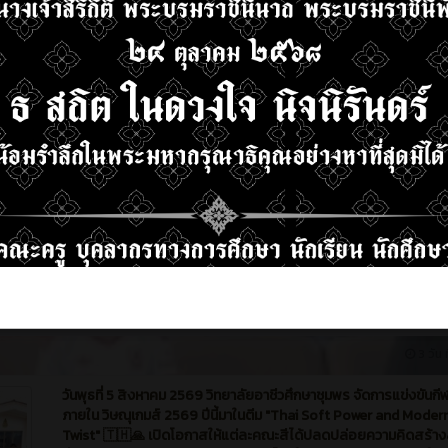
9
0
3 วัน ท
วันพุธที่ 5 สิงหาคม 2569 วิทยาลัยอาชีวศึกษาชุมพร จัดการแข่งขันกี
ภายใน วิษณุเกมส์ 2569 ปีนี้มาในตีม "Thai Soft Power and Moder
Twist" 🇹🇭🙏 เปิดโอกาสให้แต่ละคณะสีได้ปลดปล่อยความคิดสร้า