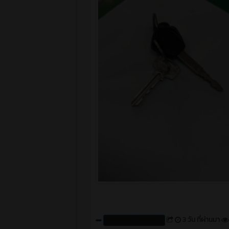
3 วัน ที่ผ่านมา
สร้างโดย : cpvcinfor