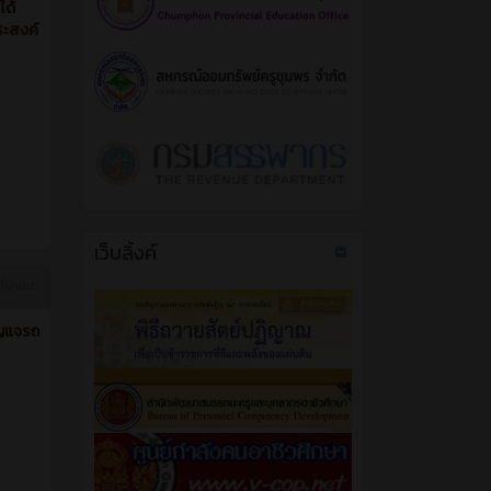
ได้
ระสงค์
เว็บลิ้งค์
ี่ผ่านมา
ุญแจรถ