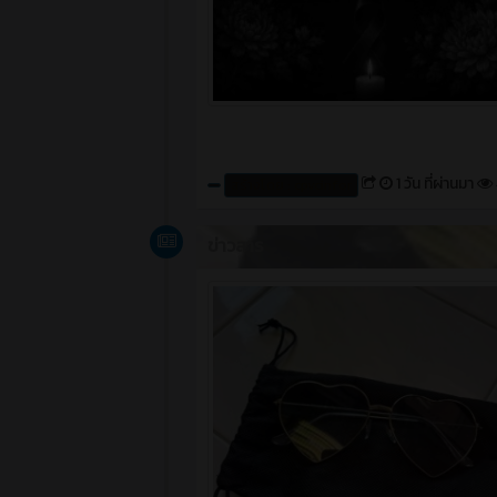
1 วัน ที่ผ่านมา
สร้างโดย : cpvcinfor
ข่าวสาร