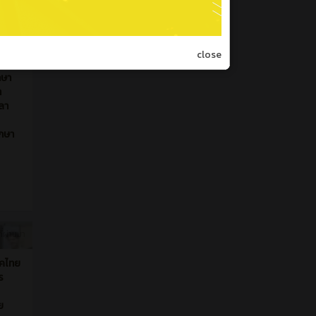
ที่ผ่านมา
P
close
ใบ
คัด
ที่ผ่านมา
ก
กษา
า
ลา
ึกษา