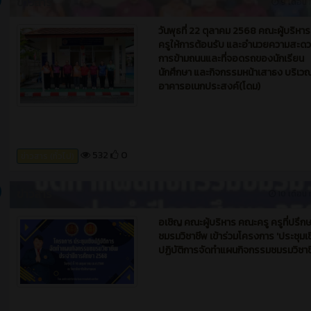
NUMBER ONE ได้จัดโครงการ ขยับกา
สบายชีวี จัดกิจกรรมออกกำลังกาย ส่ง
ให้นักเรียน นักศึกษา ออกกำลังกายเพื่อ
สุขภาพ ต้านโรคภัย ห่างไกลยาเสพติด ใ
หลังจบกิจกรรมหน้าเสาธง เวลา 07.45
08.00 น. ณ อาคารอเนกประสงค์(โดม
500
0
ข่าวสาร (ทั่วไป)
ข่าวสาร
9 เดือน ท
วันพุธที่ 22 ตุลาคม 2568 คณะผู้บริหา
ครูให้การต้อนรับ และอำนวยความสะด
การข้ามถนนและที่จอดรถของนักเรียน
นักศึกษา และกิจกรรมหน้าเสาธง บริเว
อาคารอเนกประสงค์(โดม)
532
0
ข่าวสาร (ทั่วไป)