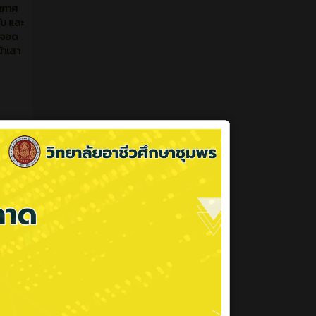
ที่ผ่านมา
ากาศ
ับ และ
่จอด
้าเสา