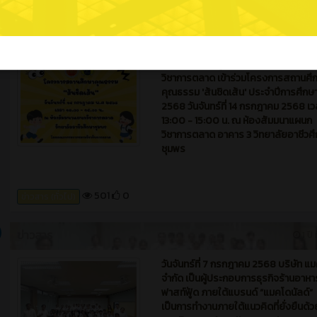
ข่าวสาร
1 ปี 
ขอแสดงความยินดีกับทีมธุรกิจ SHRIM
SHEETS เปลือกกุ้งแผ่นอบกรอบ เสริม
หม่อนและแป้งข้าวเหลืองปะทิว ผ่านการ
เลือก 85 ทีมธุรกิจทั้งภาครัฐและเอกชน
472
0
ข่าวสาร (ทั่วไป)
ข่าวสาร
1 ปี 
ขอเชิญคณะครู นักเรียน นักศึกษา แผน
วิชาการตลาด เข้าร่วมโครงการสถานศึ
คุณธรรม 'ส้นชิดเส้น' ประจำปีการศึกษ
2568 วันจันทร์ที่ 14 กรกฎาคม 2568 เว
13:00 - 15:00 น. ณ ห้องสัมมนาแผนก
วิชาการตลาด อาคาร 3 วิทยาลัยอาชีวศ
ชุมพร