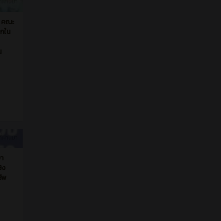
ย
เสริม
33446
ช้เวลา
-
)
ี่ผ่านมา
ร คณะ
วกใน
ณ