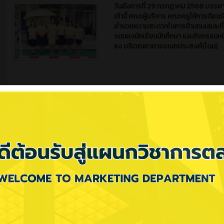
ตลาดสร้างสรรค์ สู่วัน Display'
502
0
ข่าวสาร (ทั่วไป)
ข่าวสาร
1 ปี 
วันอังคารที่ 29 กรกฏาคม 2568 บรรย
เช้านี้ คณะผู้บริหาร คณะครูให้การต้อนร
อำนวยความสะดวกในการข้ามถนนและที
รถของนักเรียนนักศึกษา และกิจกรรมหน
ธง บริเวณอาคารอเนกประสงค์(โดม)
482
0
ข่าวสาร (ทั่วไป)