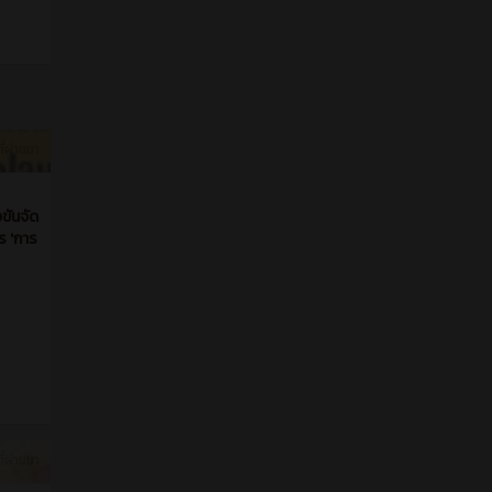
ี่ผ่านมา
ษา
ิง
ชีพ
ที่ผ่านมา
ขันจัด
 'การ