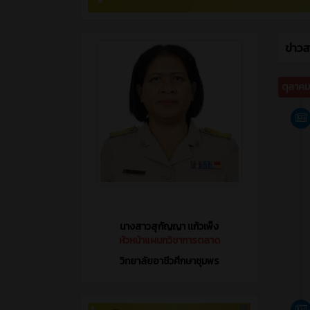
ข่าว
ตุลาค