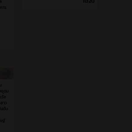
ี่ผ่านมา
ง
ษอุดม
งวัล
งสาว
ันดับ
ษฐ์
ที่ผ่านมา
้านี้
ะ