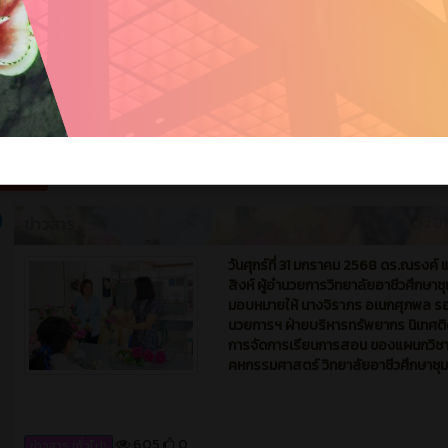
ข่าวสาร
2 ปี ท
วันศุกร์ที่ 31 มกราคม 2568 ดร.ณรงค์ แ
สิงห์ ผู้อำนวยการวิทยาลัยอาชีวศึกษาช
มอบหมายให้ นางจิราภร อเนกศุภพล รอ
นวยการฯ ฝ่ายบริหารทรัพยากร นิเทศต
การจัดการเรียนการสอน ของแผนกวิช
คหกรรมศาสตร์ วิทยาลัยอาชีวศึกษาชุ
605
0
ข่าวสาร (ทั่วไป)
ม 2024
ข่าวสาร
3 ปี ท
ประชาสัมพันธ์แผนกคหกรรม