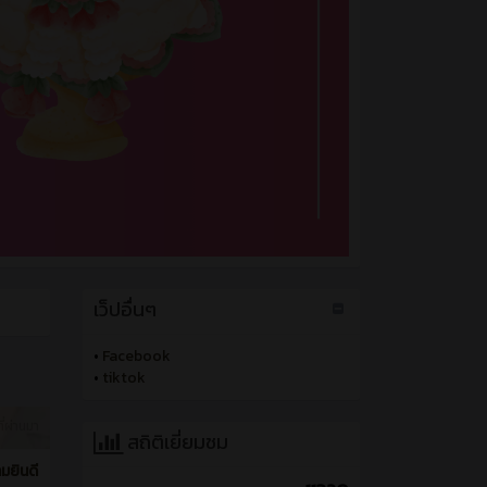
เว็ปอื่นๆ
•
Facebook
•
tiktok
ี่ผ่านมา
สถิติเยี่ยมชม
มยินดี
11320
ัล
งการ