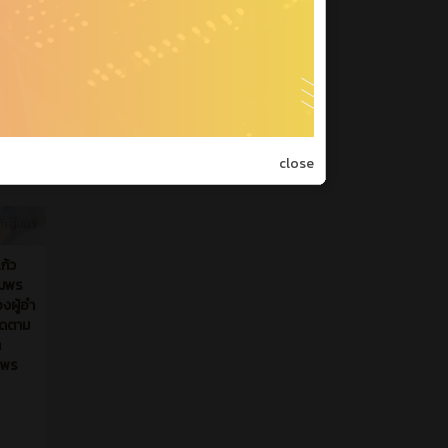
ี่ผ่านมา
ก้ว
ุมพร
งผู้อำ
ิดตาม
า
มพร
close
ี่ผ่านมา