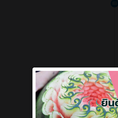
กุมภาพ
มกราค