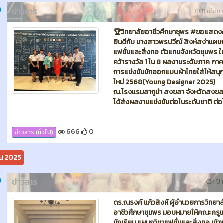
666
0
ข่าวสาร (ทั่วไป)
ยน 2025
ข่าวสาร
1 ปี 
ดร.ณรงค์ แก้วสิงห์ ผู้อำนวยการวิทยาล
อาชีวศึกษาชุมพร มอบหมายให้คณะครู
นักเรียน แผนกวิชาแฟชั่นและสิ่งทอ เข้
อุปทูตราชอาณาจักรเบลเยี่ยม ประจำ
ประเทศไทยคู่สมรสและบุตร ธิดา เพื่อ
ในรอบผ้าดิบ สำหรับการร่วมเดินแฟชั่นโ
งานมหกรรมผ้าไหมไทยสู่เส้นทางโลกครั้ง
ณ.บ้านพักรับรองอุปฑูตราชอาณาจักร
เบลเยี่ยม ประจำประเทศไทย กรุงเทพม