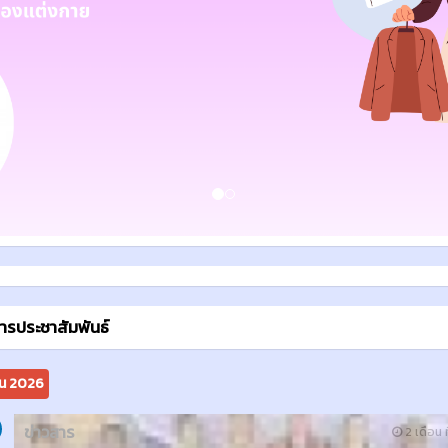
สารประชาสัมพันธ์
ยน 2026
ข่าวสาร
2 เดือน ท
วันเสาร์ที่ 6 มิถุนายน 2569 ดร.ณรงค์ แ
สิงห์ ผู้อำนวยการวิทยาลัยอาชีวศึกษาช
นำคณะผู้บริหาร ครู และนักเรียนแผนกว
เสื้อผ้าและสิ่งทอ เข้าร่วมงานมหกรรมผ
ไหมไทยสู่เส้นทางโลก ครั้งที่ 15 ซึ่งวิทย
อาชีวศึกษาชุมพรได้รับเกียรติออกแบบ
ตัดเย็บชุดและร่วมเดินแฟชั่นโชว์รอบ fi
กับ Mr. Andrew Egen