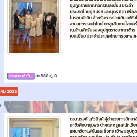
588
0
ข่าวสาร (ทั่วไป)
คม 2025
ข่าวสาร
1 ปี 
ดร.ณรงค์ แก้วสิงห์ ผู้อำนวยการวิทยาล
อาชีวศึกษาชุมพร นำคณะครูและนักเรีย
แผนกวิชาแฟชั่นและสิ่งทอ เข้าพบอุปทู
อาณาจักรเบลเยี่ยม ประจำประเทศไทยคู
สมรสและบุตร ธิดา เพื่อวัดตัวในการตัด
เครื่องแต่งกาย เพื่อร่วมเดินแฟชั่นโชว์ 
มหกรรมผ้าไหมไทยสู่เส้นทางโลกครั้งที่ 
ณ.บ้านพักรับรองอุปฑูตราชอาณาจักร
เบลเยี่ยม ประจำประเทศไทย กรุงเทพม