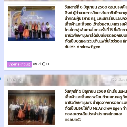
71
0
ข่าวสาร (ทั่วไป)
ข่าวสาร
2 เดือน ท
วันศุกร์ที่ 5 มิถุนายน 2569 นักเรียนแผน
เสื้อผ้าและสิ่งทอ พร้อมด้วยคณะครู วิ
อาชีวศึกษาชุมพร นำชุดจากการออกแ
ตัดเย็บมอบให้กับ Mr.Andrew Egen ท่า
ตออสเตรเลียประจำประเทศไทยและ
ครอบครัว
76
0
ข่าวสาร (ทั่วไป)
คม 2026
ข่าวสาร
3 เดือน ท
วันจันทร์ที่ 18 พฤษภาคม 2569 ดร.ณรง