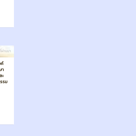
กษา
ละ
กรรม
ี่ผ่านมา
าวพร
ศ (รอบ
่ให้