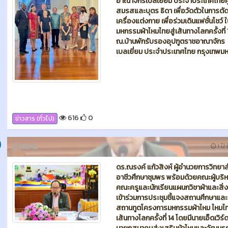
616
0
ข่าวสาร (ทั่วไป)
ข่าวสาร
1 ปี 
ดร.ณรงค์ แก้วสิงห์ ผู้อำนวยการวิทยาล
อาชีวศึกษาชุมพร พร้อมด้วยคณะผู้บริ
คณะครูและนักเรียนแผนกวิชาผ้าและสิ่
เข้าร่วมการประชุมชี้แจงสถานศึกษาและจ
สถานทูตโครงการมหกรรมผ้าไหม ไหมไท
เส้นทางโลกครั้งที่ 14 โดยมีนายเอ็ดเวิร์ด
นายกสมาคมส่งเสริมผ้าไหมและวัฒนธ
ไทย เป็นประธานในการประชุม ผ่านระบ
ออนไลน์ ในวันอังคารที่ 13 พฤษภาคม 
เวลา 12:30 น. ณ ห้องประชุมสำนักงาน
อาชีวศึกษาชุมพร
621
0
ข่าวสาร (ทั่วไป)
ม 2025