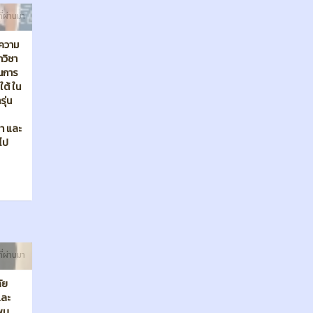
ที่ผ่านมา
ัย
และ
าพบ
ลองชุด
ชว์ ใน
ที่ 14
หานค