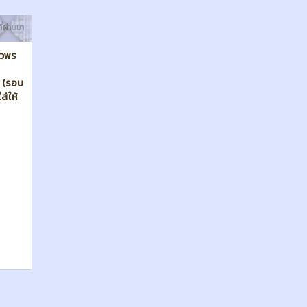
ี่ผ่านมา
ความ
กวิชา
ในการ
ต้ ใน
ุ่น
า และ
ไป