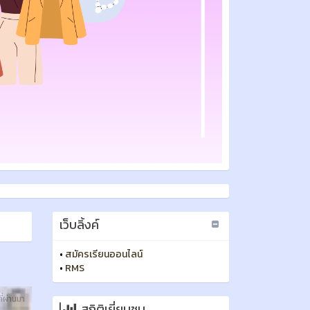
เว็บลิ้งค์
•
สมัครเรียนออนไลน์
•
RMS
ี่ผ่านมา
สถิติเยี่ยมชม
ก้ว
21603
ุมพร
ิชา
้าไหม
าลัย
และ
nale