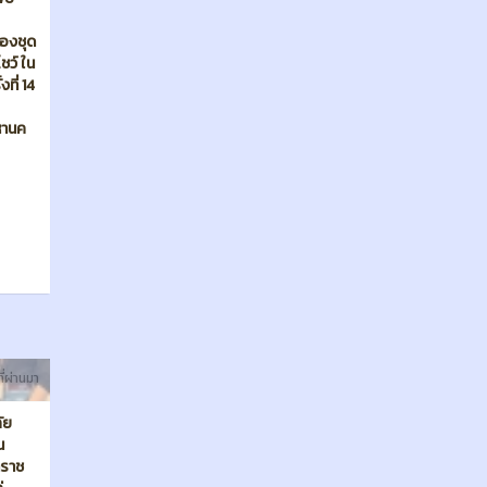
ที่ผ่านมา
ัย
น
ตราช
่
เย็บ
ในงาน
14
หานคร