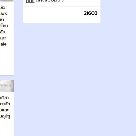
ี่ผ่านมา
กวิชา
ทยาลัย
บบและ
นอุปฑู
ี่ผ่านมา
ค์