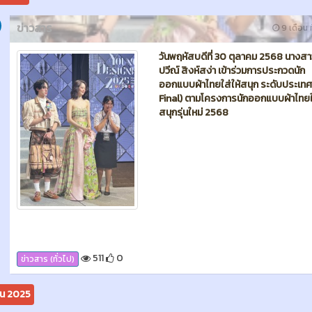
511
0
ข่าวสาร (ทั่วไป)
ยน 2025
ข่าวสาร
11 เดือน ท
🏆วิทยาลัยอาชีวศึกษาชุพร #ขอแสดง
ยินดีกับ นางสาวพรปวีณ์ สิงห์สง่าแผน
แฟชั่นและสิ่งทอ ตัวแทนจังหวัดชุมพร 
คว้ารางวัล 1 ใน 8 ผลงานระดับภาค ภาคใ
การแข่งขันนักออกแบบผ้าไทยใส่ให้สนุกร
ใหม่ 2568(Young Designer 2025)
ณ.โรงแรมลากูน่า สงขลา จังหวัดสงขล
ได้ส่งผลงานแข่งขันต่อในระดับชาติ ต่อ