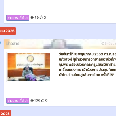
แก้วสิงห์ ผู้อำนวยการวิทยาลัยอาชีวศึ
ชุมพร พร้อมด้วยคณะครูแผนกวิชาผ้าแ
เครื่องแต่งกาย เข้าร่วมการประชุม 'มห
ผ้าไหม ไหมไทยสู่เส้นทางโลก ครั้งที่ 15'
106
0
ข่าวสาร (ทั่วไป)
ม 2025
ข่าวสาร
9 เดือน ท
วันพฤหัสบดีที่ 30 ตุลาคม 2568 นางส
ปวีณ์ สิงห์สง่า เข้าร่วมการประกวดนัก
ออกแบบผ้าไทยใส่ให้สนุก ระดับประเท
Final) ตามโครงการนักออกแบบผ้าไทยใส
สนุกรุ่นใหม่ 2568