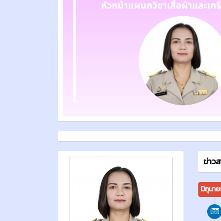
ข่าว
มิถุนา