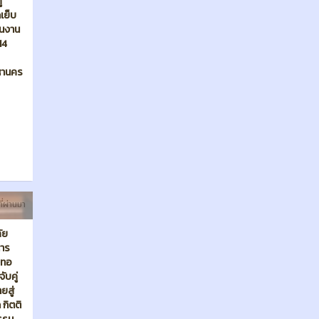
ที่ผ่านมา
ัย
หาร
งทอ
ับคู่
ยสู่
 กิตติ
รรม
บ
2568