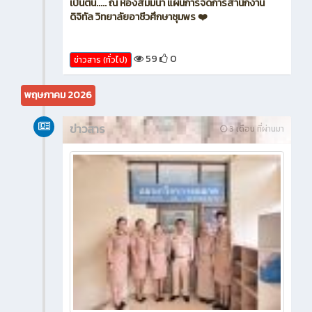
จัดการสำนักงานดิจิทัล วิทยาลัยอาชีวศึกษาชุมพร 🎀 📌
ขอเชิญเข้าร่วมกิจกรรม 🌿 😊 โครงการ 'บายศรีสู่ขวัญ
สานสัมพันธ์น้องพี่ ประจำปีการศึกษา 2569'🫰 ในวัน
จันทร์ที่ 29 เดือนมิถุนายน พ.ศ.2569 เวลา 13.00 น.
เป็นต้น..... ณ ห้องสัมมนา แผนการจัดการสำนักงาน
ดิจิทัล วิทยาลัยอาชีวศึกษาชุมพร ❤️
59
0
ข่าวสาร (ทั่วไป)
พฤษภาคม 2026
ข่าวสาร
3 เดือน ที่ผ่านมา