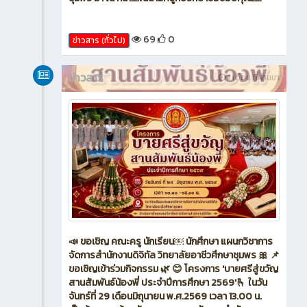
พระราชทานให้แก่ครอบครัว นางสาวนิภาพร ทวยนาค
ปวช.3 การจัดการสำนักงานดิจิทัล มีความประพฤติดี
เรียนดี ทางแผนกวิชาการจัดการสำนักงานดิจิทัล ขอ
ขอบพระคุณคณะผู้บริหาร คณะครูวิทยาลัยอาชีวศึกษา
ชุมพร มา ณ ที่นี้ 🙏ในนามครูที่ปรึกษาขอขอบคุณ🙏
69
0
ข่าวสาร (ทั่วไป)
ข่าวสาร
1 เดือน ที่ผ่านมา
📣 ขอเชิญ คณะครู นักเรียน￼ นักศึกษา แผนกวิชาการ