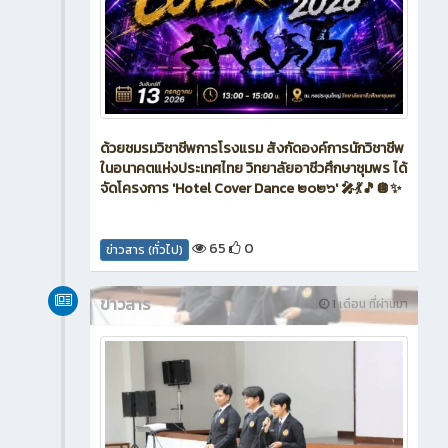
ด้วยชมรมวิชาชีพการโรงแรม สังกัดองค์การนักวิชาชีพ
ในอนาคตแห่งประเทศไทย วิทยาลัยอาชีวศึกษาชุมพร ได้
จัดโครงการ 'Hotel Cover Dance ๒๐๒๖' 🎤💃🎵🪩✨
65
0
ข่าวสาร (ทั่วไป)
ข่าวสาร
1 เดือน ที่ผ่านมา