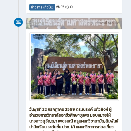
พระชนมพรรษาพระบาทสมเด็จพระเจ้าอยู่หัว 28
กรกฎาคม 2569 สำหรับ ภารกิจจิตอาสารวมใจ:ในวันนี้
ประกอบด้วย 🎨การทาสีกำแพงวัด ✂️ ตัดแต่งกิ่งไม้
15
0
ข่าวสาร (ทั่วไป)
ข่าวสาร
3 สัปดาห์ ที่ผ่านมา