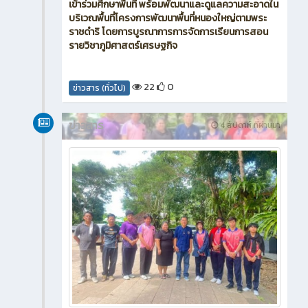
วันพุธที่ 22 กรกฎาคม 2569 ดร.ณรงค์ แก้วสิงห์ ผู้
อำนวยการวิทยาลัยอาชีวศึกษาชุมพร มอบหมายให้
นางสาวสุธัญญา เพชรมณี ครูแผนกวิชาสามัญสัมพันธ์
นำนักเรียน ระดับชั้น ปวช. 1/1 แผนกวิชาการท่องเที่ยว
เข้าร่วมศึกษาพื้นที่ พร้อมพัฒนาและดูแลความสะอาดใน
บริเวณพื้นที่โครงการพัฒนาพื้นที่หนองใหญ่ตามพระ
ราชดำริ โดยการบูรณาการการจัดการเรียนการสอน
รายวิชาภูมิศาสตร์เศรษฐกิจ
22
0
ข่าวสาร (ทั่วไป)
ข่าวสาร
4 สัปดาห์ ที่ผ่านมา