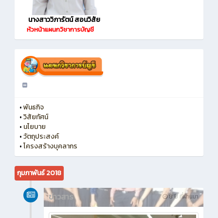
นางสาววิภารัตน์ สอนวิสัย
หัวหน้าแผนกวิชาการบัญชี
•
พันธกิจ
•
วิสัยทัศน์
•
นโยบาย
•
วัตถุประสงค์
•
โครงสร้างบุคลากร
กุมภาพันธ์ 2018
ข่าวสาร
8 ปี ที่ผ่านมา