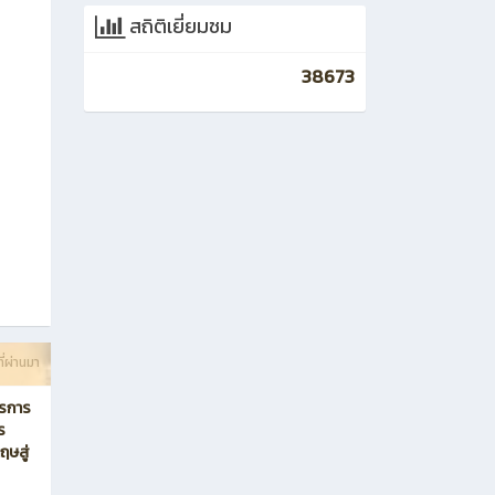
สถิติเยี่ยมชม
38673
ี่ผ่านมา
ตรการ
ร
ฤษสู่