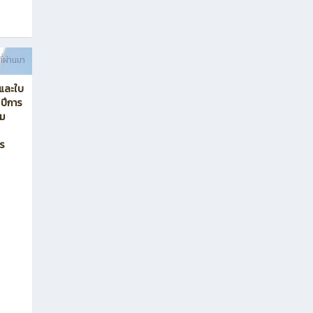
ี่ผ่านมา
อและใบ
 ปีการ
คม
พร