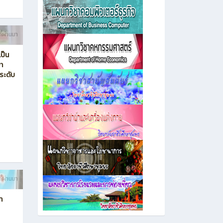
ี่ผ่านมา
ป็น
า
ระดับ
ี่ผ่านมา
า