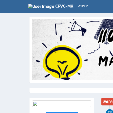
CPVC-MK
สมาชิก
มกราค