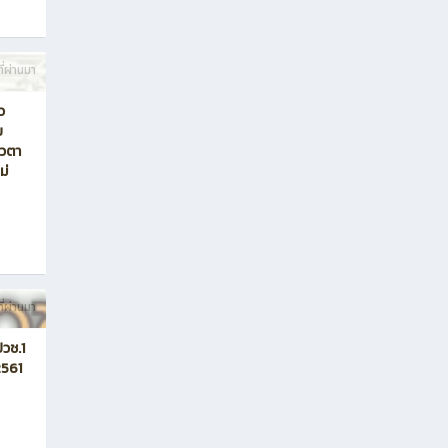
ี่ผ่านมา
ว
ย
ควตา
ม่
ี่ผ่านมา
ปวช.1
2561