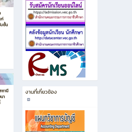
ี่ผ่านมา
า
ก่
บชั้น
ี่ผ่านมา
งานที่เกี่ยวข้อง
สถานี
ฒนา
่