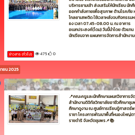
เยาวชนแห่งชาติ ครั้งที่ 41
359
0
ข่าวสาร (ทั่วไป)
คม 2025
ข่าวสาร
8 เดือน ท
วันพุธที่ 3 ธันวาคม 2568 ชมรม TO BE
NUMBER ONE ได้จัดโครงการ ขยับกา
สบายชีวี จัดกิจกรรมออกกำลังกาย แ
บริหารยามเช้า ส่งเสริมให้นักเรียน นักศ
ออกกำลังกายเพื่อสุขภาพ ต้านโรคภัย ห
ไกลยาเสพติด ใช้เวลาหลังจบกิจกรรมห
ธง เวลา 07.45-08.00 น. ณ อาคาร
อเนกประสงค์(โดม) วันนี้นำโดย ตัวแทน
นักเรียนจาก แผนกการจัดการสำนักงานด
475
0
ข่าวสาร (ทั่วไป)