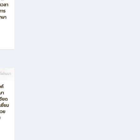
ี่ผ่านมา
า แผนก
ย
ญ สาน
'🫰 ใน
 เวลา
นการ
ึกษา