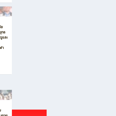
E
ย
บบกาย
ึกษา
่าง
น้าเสา
ี่ผ่านมา
ัย
ยุทธ
รูและ
ีฬา