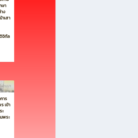
ี่ผ่านมา
ย
บบกาย
ึกษา
่าง
น้าเสา
ิจิทัล