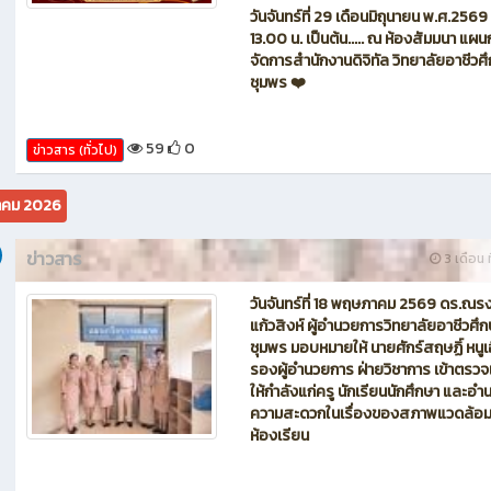
ปรึกษาขอขอบคุณ🙏
68
0
ข่าวสาร (ทั่วไป)
ข่าวสาร
1 เดือน ท
📣 ขอเชิญ คณะครู นักเรียน￼ นักศึกษ
วิชาการจัดการสำนักงานดิจิทัล วิทยาลั
อาชีวศึกษาชุมพร 🎀 📌 ขอเชิญเข้าร่วม
กิจกรรม 🌿 😊 โครงการ 'บายศรีสู่ขวั
สัมพันธ์น้องพี่ ประจำปีการศึกษา 2569
วันจันทร์ที่ 29 เดือนมิถุนายน พ.ศ.2569
13.00 น. เป็นต้น..... ณ ห้องสัมมนา แผ
จัดการสำนักงานดิจิทัล วิทยาลัยอาชีวศ
ชุมพร ❤️
59
0
ข่าวสาร (ทั่วไป)
คม 2026