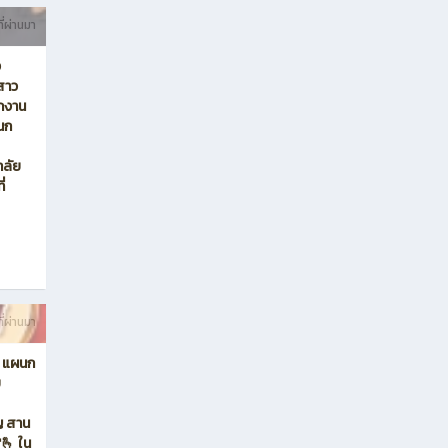
ษา
•
เรียนจบแล้วทำอะไรได้บ้าง/ศึกษาต่อ
ที่ไหนได้บ้าง
69
•
สมัครเรียน
ผนก
•
แนะแนวการศึกษาต่อแผนกวิชาการ
ึกษา
เลขานุการและการจัดการสำนักงาน
สถิติเยี่ยมชม
47936
ี่ผ่านมา
ง
สาว
กงาน
ผนก
าลัย
่