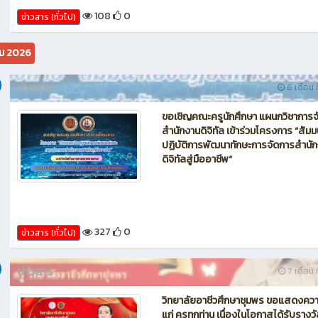
ข่าวสาร
3 เดือน ท
วันจันทร์ที่ 18 พฤษภาคม 2569 ดร.ณรง
แก้วสิงห์ ผู้อำนวยการวิทยาลัยอาชีวศึ
ชุมพร มอบหมายให้ นายศักร์สฤษฏิ์ หนูเ
รองผู้อำนวยการ ฝ่ายวิชาการ เข้าตรวจเ
ให้กำลังแก่ครู นักเรียนนักศึกษา และอำ
ความสะดวกในเรื่องของสภาพแวดล้อ
ห้องเรียน
108
0
ข่าวสาร (ทั่วไป)
ม 2026
ข่าวสาร
6 เดือน ท
ขอเชิญคณะครูนักศึกษา แผนกวิชาการจ
สำนักงานดิจิทัล เข้าร่วมโครงการ “สัมม