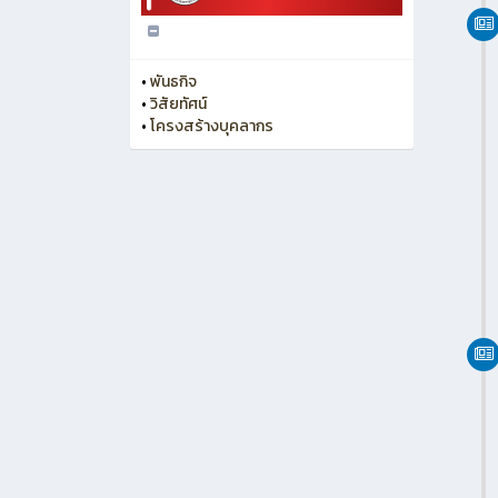
นางสาววันทนีย์ เฉียดกลาง
หัวหน้าแผนกวิชาการเลขานุการ
วิทยาลัยอาชีวศึกษาชุมพร
มิถุนา
•
พันธกิจ
•
วิสัยทัศน์
•
โครงสร้างบุคลากร