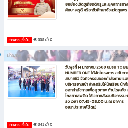
ปฏิบัติการพัฒนาทักษะการจัดการสำนั
ดิจิทัลสู่มืออาชีพ“
327
0
ข่าวสาร (ทั่วไป)
ข่าวสาร
7 เดือน ท
วิทยาลัยอาชีวศึกษาชุมพร ขอแสดงควา
แก่ ครูทุกท่าน เนื่องในโอกาสได้รับรางว
ยกย่องเชิดชูเกียรติครูและบุคลากรทา
ศึกษา ครูดี ศรีอาชีวศึกษาจังหวัดชุมพร
338
0
ข่าวสาร (ทั่วไป)
ข่าวสาร
7 เดือน ท