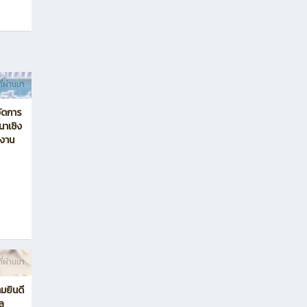
ี่ผ่านมา
ค์
กษา
อียด
ยี่ยม
นวย
ม
ี่ผ่านมา
ัดการ
นาเชิง