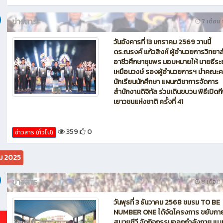
วันพุธที่ 14 มกราคม 2569 ชมรม TO B
NUMBER ONE ได้จัดโครงการ ขยับกา
สบายชีวี จัดกิจกรรมออกกำลังกาย แ
บริหารยามเช้า ส่งเสริมให้นักเรียน นักศ
ออกกำลังกายเพื่อสุขภาพ ต้านโรคภัย ห
ไกลยาเสพติด ใช้เวลาหลังจบกิจกรรมห
ธง เวลา 07.45-08.00 น. ณ อาคาร
อเนกประสงค์(โดม)
342
0
ข่าวสาร (ทั่วไป)
ข่าวสาร
7 เดือน ท
วันอังคารที่ 13 มกราคม 2569 วานนี้
ดร.ณรงค์ แก้วสิงห์ ผู้อำนวยการวิทยาล
อาชีวศึกษาชุมพร มอบหมายให้ นายธีระ
เหมือนวงษ์ รองผู้อำนวยการฯ นำคณะค
นักเรียนนักศึกษา แผนกวิชาการจัดการ
สำนักงานดิจิทัล ร่วมเดินขบวน พิธีเปิดก