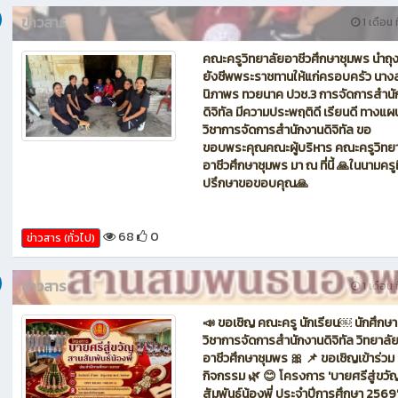
วิชาการตลาดเข้าร่วมโครงการสถานศึก
คุณธรรม ''เส้นชิดเส้น'ประจำปีการ
ศึกษา2569 วันจันทร์ที่13 กรกฎาคม 25
เวลา 13:00 -15:00 น. ณ ห้องสัมมนาแ
วิชาการตลาด อาคาร 3 วิทยาลัยอาชีวศ
ชุมพร
59
0
ข่าวสาร (ทั่วไป)
ยน 2026
ข่าวสาร
1 เดือน ท
คณะครูวิทยาลัยอาชีวศึกษาชุมพร นำถุ
ยังชีพพระราชทานให้แก่ครอบครัว นาง
นิภาพร ทวยนาค ปวช.3 การจัดการสำนั
ดิจิทัล มีความประพฤติดี เรียนดี ทางแ
วิชาการจัดการสำนักงานดิจิทัล ขอ
ขอบพระคุณคณะผู้บริหาร คณะครูวิทย
อาชีวศึกษาชุมพร มา ณ ที่นี้ 🙏ในนามครูที