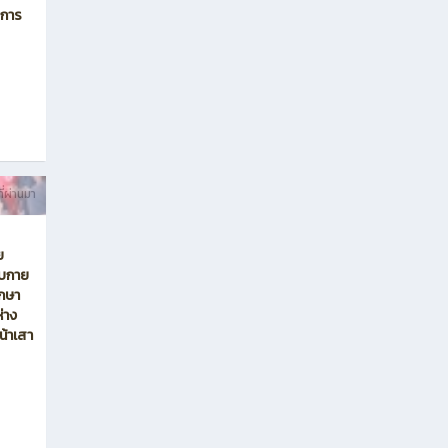
กงาน
ี่ผ่านมา
มยินดี
ัล
งการ
ี่ผ่านมา