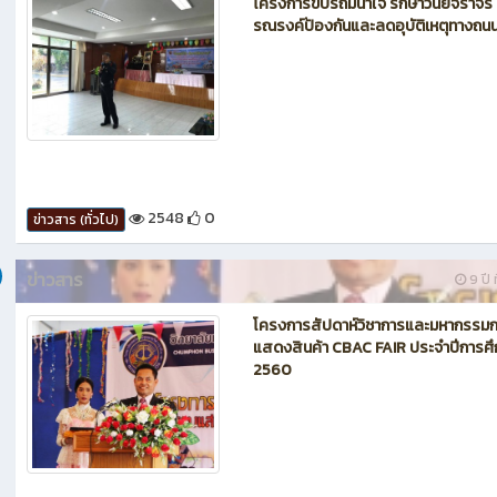
โครงการขับรถมีน้ำใจ รักษาวินัยจราจร
รณรงค์ป้องกันและลดอุบัติเหตุทางถน
2548
0
ข่าวสาร (ทั่วไป)
ข่าวสาร
9 ปี ท
โครงการสัปดาห์วิชาการและมหากรรม
แสดงสินค้า CBAC FAIR ประจำปีการศ
2560