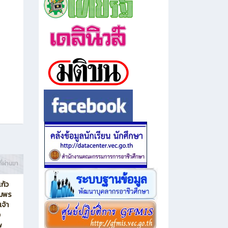
ี่ผ่านมา
ก้ว
ุมพร
จ้า
ง
w