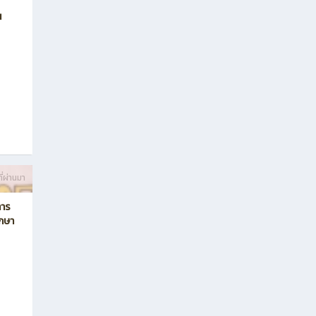
น
ี่ผ่านมา
การ
ึกษา