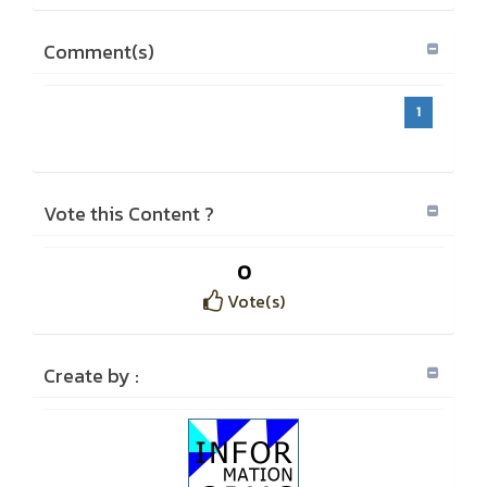
Comment(s)
1
Vote this Content ?
0
Vote(s)
Create by :