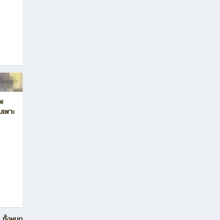
ี่ผ่านมา
ีพ
่มเพาะ
ทั้งหมด