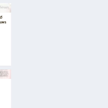
ี่ผ่านมา
วี
ชุมพร
ี่ผ่านมา