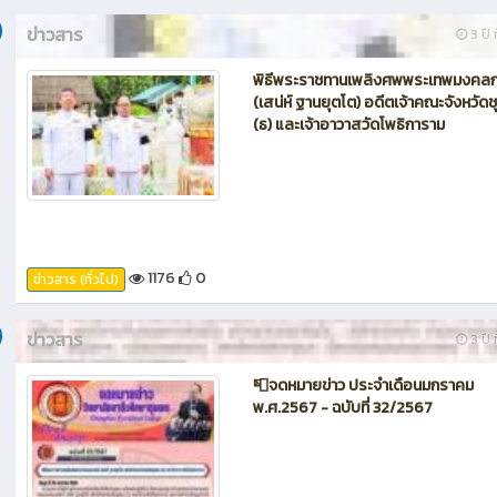
ข่าวสาร
3 ปี ท
พิธีพระราชทานเพลิงศพพระเทพมงคลก
(เสน่ห์ ฐานยุตโต) อดีตเจ้าคณะจังหวัด
(ธ) และเจ้าอาวาสวัดโพธิการาม
1176
0
ข่าวสาร (ทั่วไป)
ข่าวสาร
3 ปี ท
📮จดหมายข่าว ประจำเดือนมกราคม
พ.ศ.2567 - ฉบับที่ 32/2567