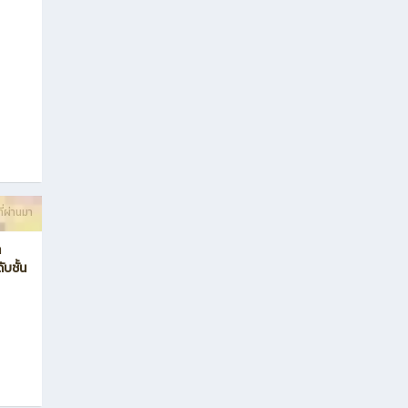
ี่ผ่านมา
า
ับชั้น