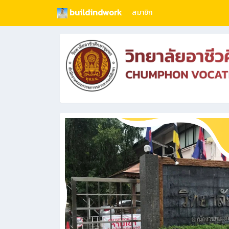
buildindwork
สมาชิก