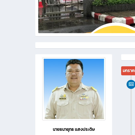
มกราค
นายธนายุทธ เเสงประดิษ