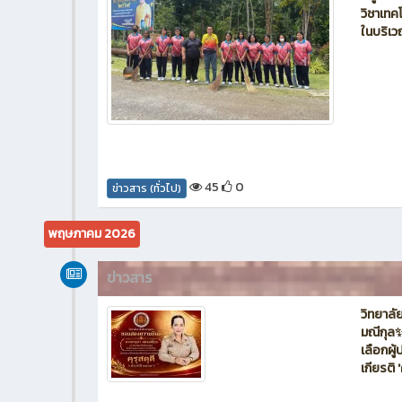
วิชาเทค
ในบริเว
45
0
ข่าวสาร (ทั่วไป)
พฤษภาคม 2026
ข่าวสาร
วิทยาล
มณีกุล✨
เลือกผู
เกียรติ 