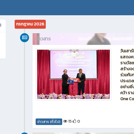
กรกฎาคม 2026
ข่าวสาร
วันเสาร
แสดงควา
รางวัล
สร้างจ
ร่วมกับ
ประมวล
อย่างยิ
คว้า รา
One Co
15
0
ข่าวสาร (ทั่วไป)