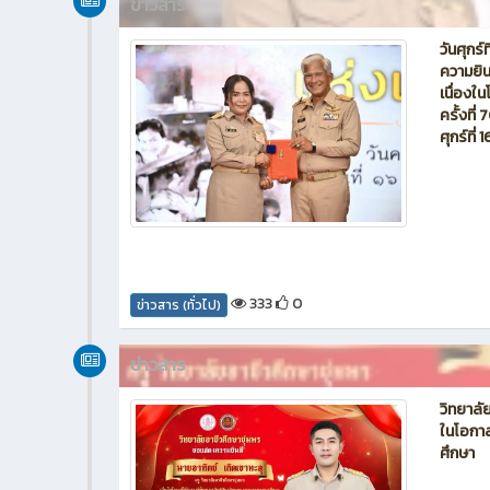
ข่าวสาร
วันศุกร
ความยิน
เนื่องใน
ครั้งที่
ศุกร์ที
333
0
ข่าวสาร (ทั่วไป)
ข่าวสาร
วิทยาลั
ในโอกาส
ศึกษา