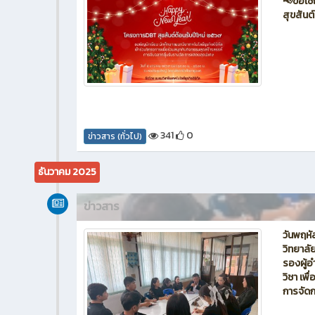
📢ขอเชิ
สุขสันต
341
0
ข่าวสาร (ทั่วไป)
ธันวาคม 2025
ข่าวสาร
วันพฤหั
วิทยาลั
รองผู้อ
วิชา เพ
การจัด