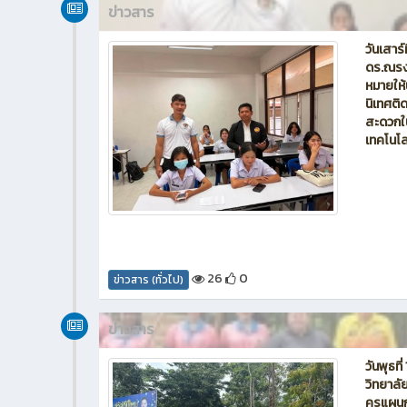
ข่าวสาร
วันเสาร
ดร.ณรงค
หมายให้
นิเทศต
สะดวกใน
เทคโนโลย
26
0
ข่าวสาร (ทั่วไป)
ข่าวสาร
วันพุธท
วิทยาล
ครูแผนก