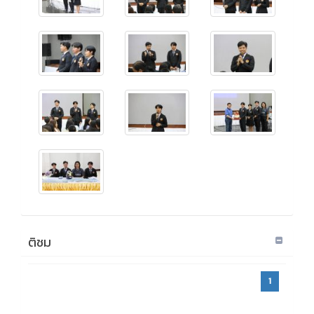
ติชม
1