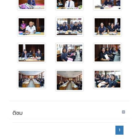
ติชม
1