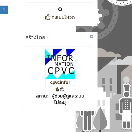
0
1
คะแนนโหวด
สร้างโดย :
cpvcinfor
สถานะ : ผู้ช่วยผู้ดูแลระบบ
ไม่ระบุ