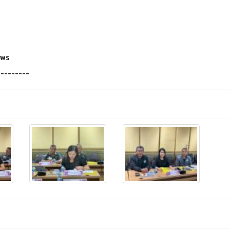
มพร
---------