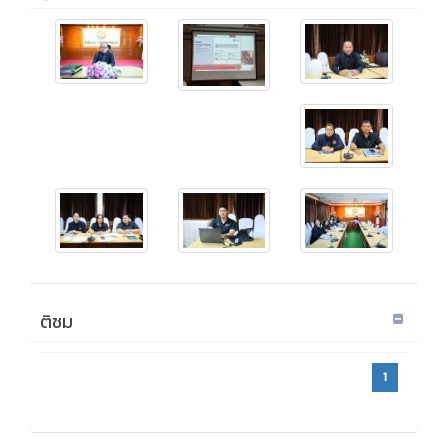
ติชม
1