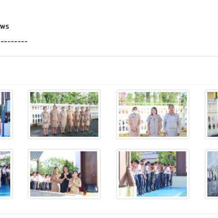
มพร
---------