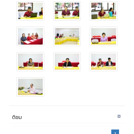
ติชม
1