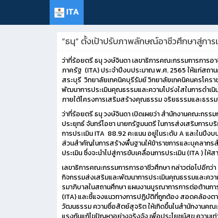
ITA
“ธนุ” ตั้งเป้าปรับภาพลักษณ์อาชีวศึกษาสู่
ว่าที่ร้อยตรี ธนุ วงษ์จินดา เลขาธิการคณะกรรมการกา
ภาครัฐ (ITA) ประจำปีงบประมาณ พ.ศ. 2565 ให้แก่สถานศึก
สระบุรี วิทยาลัยเทคนิคบุรีรัมย์ วิทยาลัยเทคนิคนครโค
พัฒนาการประเมินคุณธรรมและความโปร่งใสในการดำเนิน
ภายใต้โครงการเสริมสร้างคุณธรรม จริยธรรมและธรรมาภ
ว่าที่ร้อยตรี ธนุ วงษ์จินดา เปิดเผยว่า สำนักงานคณะ
ประยุทธ์ จันทร์โอชา นายกรัฐมนตรี ในการส่งเสริมการบ
การประเมิน ITA 88.92 คะแนน อยู่ในระดับ A และในปีงบปร
ส่วนสำคัญในการสร้างพื้นฐานให้ข้าราชการและบุคลากรสำนั
ประเมิน ซึ่งจะนำไปสู่การขับเคลื่อนการประเมิน (ITA ) 
เลขาธิการคณะกรรมการการอาชีวศึกษา กล่าวต่อไปอีกว่า สอ
กิจกรรมส่งเสริมและพัฒนาการประเมินคุณธรรมและความ
รมาภิบาลในสถานศึกษา แผนงานบูรณาการการต่อต้านการทุ
(ITA) และชี้แจงแนวทางการปฏิบัติที่ถูกต้อง สอดคล้องต
วัฒนธรรม ความซื่อสัตย์สุจริต ให้เกิดขึ้นในสำนักงานคณะก
แรงกันแก้ไขปัญหาอย่างจริงจัง เพื่อประโยชน์สุข ความเท่า