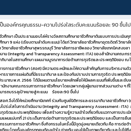
การเป็นองค์กรคุณธรรม-ความโปร่งใสระดับคะแนนร้อยละ 90 ขึ้นไป
รอาชีวศึกษา เป็นประธานมอบโล่ห์รางวัลสถานศึกษาอาชีวศึกษาต้นแบบการประเม
ษา 9 แห่ง (เรียงตามลำดับคะแนน) ได้แก่ วิทยาลัยอาชีวศึกษาอุตรดิตถ์ วิทยาลั
ราช วิทยาลัยอาชีวศึกษาสุพรรณบุรี วิทยาลัยการอาชีพลอง วิทยาลัยเทคนิคสงขลา
งาน (Integrity and Transparency Assessment: ITA) ของสำนักงานคณะกรร
ิบาลในสถานศึกษา แผนงานบูรณาการต่อต้านการทุจริตและประพฤติมิชอบ ณ โรง
กรรมการการอาชีวศึกษา (สอศ) มีความตระหนักและให้ความสำคัญกับการบริหารงา
ริหารราชการแผ่นดินที่มีธรรมาภิบาล และป้องกันปราบปรามการทุจริต ประพฤติม
ะมาณ พ.ศ. 2566 ได้มีแผนตามนโยบายหลักเพื่อให้มีผลคะแนนที่เพิ่มขึ้นและขับเค
กงานคณะกรรมการการอาชีวศึกษา โดยเฉพาะกลุ่มผู้แทนจากส่วนงานต่าง ๆ ที่ได้เข้
ให้สามารถบรรลุเป้าหมายสู่คะแนน ร้อยละ90 ขึ้นไป
ศ.จึงได้ให้หน่วยศึกษานิเทศก์ ร่วมกับศูนย์นิติการและธรรมาภิบาลอาชีวศึกษา (
โปร่งใสในการดำเนินงาน (Integrity and Transparency Assessment : ITA)
จริตและประพฤติมิชอบ เพื่อสร้างความรู้ความเข้าใจเกี่ยวกับแนวทางการประ
ามแผนแม่บทที่ 21 ประเด็นการต่อต้านการทุจริตและประพฤติมิชอบ และเป็นการยืน
รรมการการอาชีวศึกษา ซึ่งกิจกรรมในครั้งนี้มีจุดมุ่งหมายเดียวกัน คือ การต่อต้าน
เทียม โดยทั้งองค์กรทุกคนต้องเข้าใจ ช่วยกัน มองให้เป็นภาพเดียวกัน และไปให้ถึ