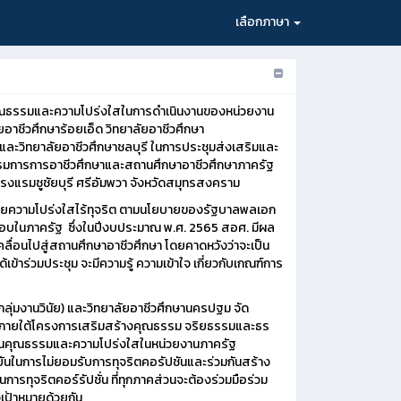
เลือกภาษา
ินคุณธรรมและความโปร่งใสในการดำเนินงานของหน่วยงาน
ยอาชีวศึกษาร้อยเอ็ด วิทยาลัยอาชีวศึกษา
 และวิทยาลัยอาชีวศึกษาชลบุรี ในการประชุมส่งเสริมและ
มการการอาชีวศึกษาและสถานศึกษาอาชีวศึกษาภาครัฐ
แรมชูชัยบุรี ศรีอัมพวา จังหวัดสมุทรสงคราม
นด้วยความโปร่งใสไร้ทุจริต ตามนโยบายของรัฐบาลพลเอก
ิชอบในภาครัฐ ซึ่งในปีงบประมาณ พ.ศ. 2565 สอศ. มีผล
ลื่อนไปสู่สถานศึกษาอาชีวศึกษา โดยคาดหวังว่าจะเป็น
าร่วมประชุม จะมีความรู้ ความเข้าใจ เกี่ยวกับเกณฑ์การ
กลุ่มงานวินัย) และวิทยาลัยอาชีวศึกษานครปฐม จัด
 ภายใต้โครงการเสริมสร้างคุณธรรม จริยธรรมและธร
เมินคุณธรรมและความโปร่งใสในหน่วยงานภาครัฐ
ยันในการไม่ยอมรับการทุจริตคอรัปชันและร่วมกันสร้าง
การทุจริตคอร์รัปชั่น ที่ทุกภาคส่วนจะต้องร่วมมือร่วม
งเป้าหมายด้วยกัน