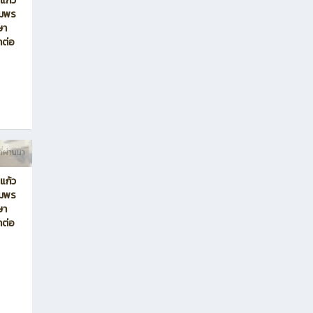
ี่ผ่านมา
 แก้ว
ุมพร
ษา
าต่อ
ี่ผ่านมา