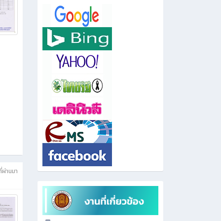
สถิติเยี่ยมชม
34689
ี่ผ่านมา