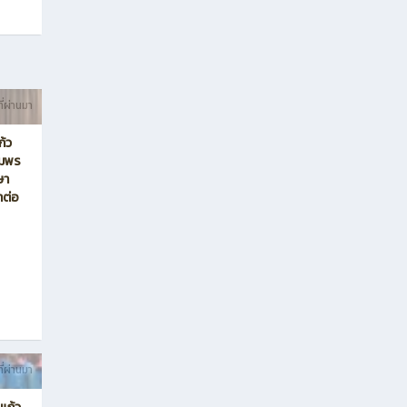
ี่ผ่านมา
เร็จ
ช.3
ี่ผ่านมา
ก้ว
ุมพร
ษา
าต่อ