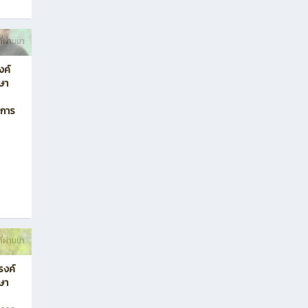
 แก้ว
ุมพร
ษา
าต่อ
ี่ผ่านมา
งค์
กษา
วการ