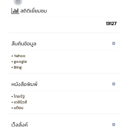
สถิติเยี่ยมชม
13127
สืบค้นข้อมูล
•
Yahoo
•
google
•
Bing
หนังสือพิมพ์
•
ไทยรัฐ
•
เดลินิวส์
•
มติชน
เว็ลลิ้งค์