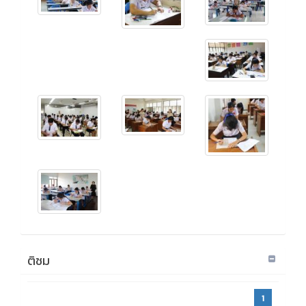
ติชม
1