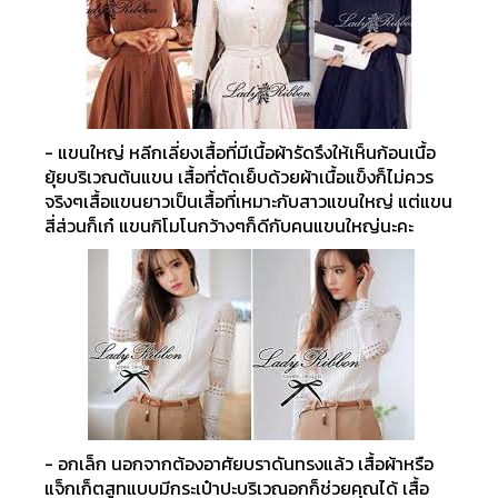
- แขนใหญ่ หลีกเลี่ยงเสื้อที่มีเนื้อผ้ารัดรึงให้เห็นก้อนเนื้อ
ยุ้ยบริเวณต้นแขน เสื้อที่ตัดเย็บด้วยผ้าเนื้อแข็งก็ไม่ควร
จริงๆเสื้อแขนยาวเป็นเสื้อที่เหมาะกับสาวแขนใหญ่ แต่แขน
สี่ส่วนก็เก๋ แขนกิโมโนกว้างๆก็ดีกับคนแขนใหญ่นะคะ
- อกเล็ก นอกจากต้องอาศัยบราดันทรงแล้ว เสื้อผ้าหรือ
แจ็กเก็ตสูทแบบมีกระเป๋าปะบริเวณอกก็ช่วยคุณได้ เสื้อ