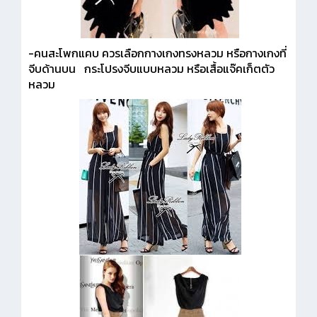
-คนสะโพกแคบ ควรเลือกกางเกงทรงหลวม หรือกางเกงที่
จีบด้านบน กระโปรงจีบแบบหลวม หรือเสื้อแจ๊คเก็ตตัว
หลวม