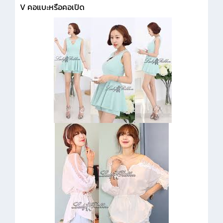
V คอแบะหรือคอเปิด