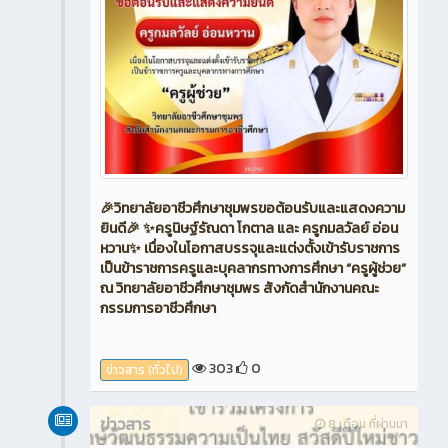
🎉วิทยาลัยอาชีวศึกษาชุมพรขอต้อนรับและแสดงความ
ยินดี🎉 ✨ครูนิษฐ์รัณดา โกตาล และ ครูกมลวัลย์ อ่อน
หวาน✨ เนื่องในโอกาสบรรจุและแต่งตั้งเข้ารับราชการ
เป็นข้าราชการครูและบุคลากรทางการศึกษา “ครูผู้ช่วย”
ณ วิทยาลัยอาชีวศึกษาชุมพร สังกัดสำนักงานคณะ
กรรมการอาชีวศึกษา
303
0
ข่าวสาร (ทั่วไป)
ข่าวสาร
8 เดือน ที่ผ่านมา