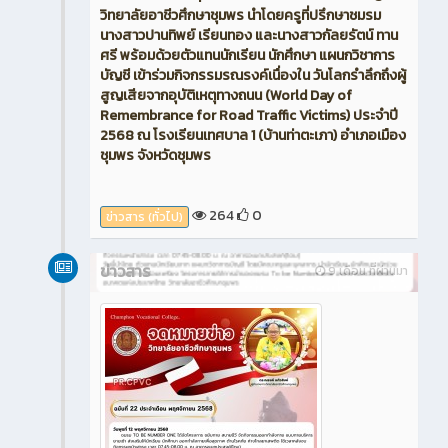
วิทยาลัยอาชีวศึกษาชุมพร นำโดยครูที่ปรึกษาชมรม
นางสาวปานทิพย์ เรียนทอง และนางสาวกัลยรัตน์ ทาน
ศรี พร้อมด้วยตัวแทนนักเรียน นักศึกษา แผนกวิชาการ
บัญชี เข้าร่วมกิจกรรมรณรงค์เนื่องใน วันโลกรำลึกถึงผู้
สูญเสียจากอุบัติเหตุทางถนน (World Day of
Remembrance for Road Traffic Victims) ประจำปี
2568 ณ โรงเรียนเทศบาล 1 (บ้านท่าตะเภา) อำเภอเมือง
ชุมพร จังหวัดชุมพร
264
0
ข่าวสาร (ทั่วไป)
ข่าวสาร
9 เดือน ที่ผ่านมา