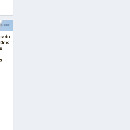
ี่ผ่านมา
อและใบ
 ปีการ
คม
พร