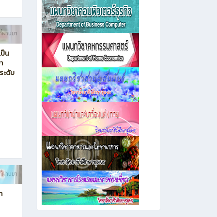
ี่ผ่านมา
ป็น
า
ระดับ
ี่ผ่านมา
า