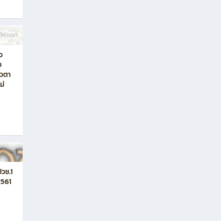
ี่ผ่านมา
ว
ย
ควตา
ม่
ี่ผ่านมา
ปวช.1
2561