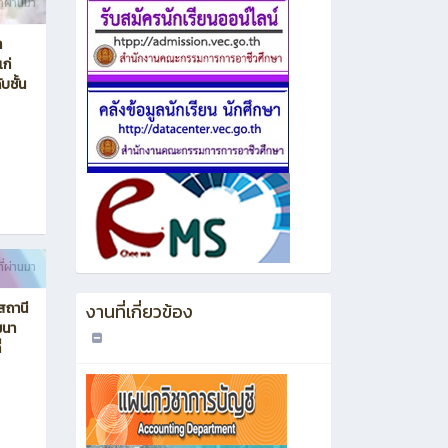
ี่ผ่านมา
า
ก่
บชั้น
ี่ผ่านมา
งานที่เกี่ยวข้อง
สถานี
ฒนา
่