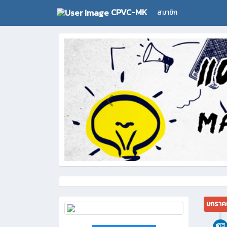
CPVC-MK
สมาชิก
มกราค