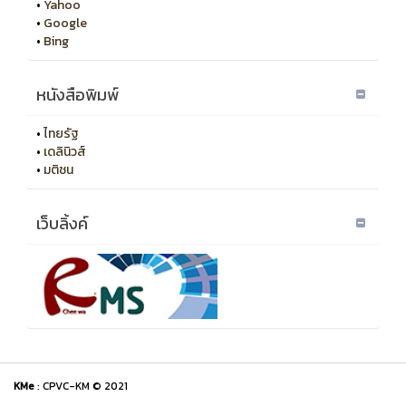
•
Yahoo
•
Google
•
Bing
หนังสือพิมพ์
•
ไทยรัฐ
•
เดลินิวส์
•
มติชน
เว็บลิ้งค์
KMe
: CPVC-KM © 2021