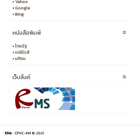
•
Yahoo
•
Google
•
Bing
หนังสือพิมพ์
•
ไทยรัฐ
•
เดลินิวส์
•
มติชน
เว็บลิ้งค์
KMe
: CPVC-KM © 2021