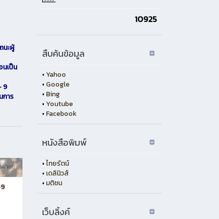
10925
นะผู้
สืบค้นข้อมูล
อนเป็น
•
Yahoo
•
Google
- 9
•
Bing
ในการ
•
Youtube
•
Facebook
ร
หนังสือพิมพ์
•
ไทยรัตน์
ี่ผ่านมา
•
เดลินิวส์
•
มติชน
59
เว็บลิ้งค์