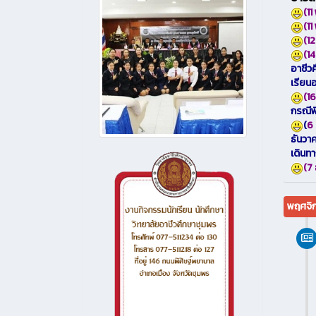
(1
(1
(1
(1
อาชีว
เรียน
(1
กรณี
(
6
ธันวา
เดินท
(7
พฤศจิ