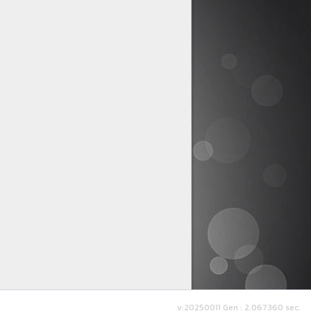
v:20250011
Gen : 2.067360 sec.