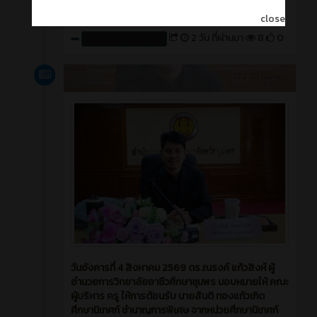
close
2 วัน ที่ผ่านมา
8
0
สร้างโดย : cpvcinfor
ข่าวสาร
2 วัน ที่ผ่านมา
วันอังคารที่ 4 สิงหาคม 2569 ดร.ณรงค์ แก้วสิงห์ ผู้
อำนวยการวิทยาลัยอาชีวศึกษาชุมพร มอบหมายให้ คณะ
ผู้บริหาร ครู ให้การต้อนรับ นายสันติ ทองแก้วเกิด
ศึกษานิเทศก์ ชำนาญการพิเศษ จากหน่วยศึกษานิเทศก์