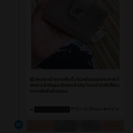
ผู้ใดพบกระเป๋าสตางค์ใบนี้ บริเวณโดมอเนกประสงค์ มี
เอกสารสำคัญและสิ่งของสำคัญ โปรดนำส่งคืนที่ห้อง
ประชาสัมพันธ์โดยด่วน
2 วัน ที่ผ่านมา
8
0
สร้างโดย : cpvcinfor
ข่าวสาร
2 วัน ที่ผ่านมา