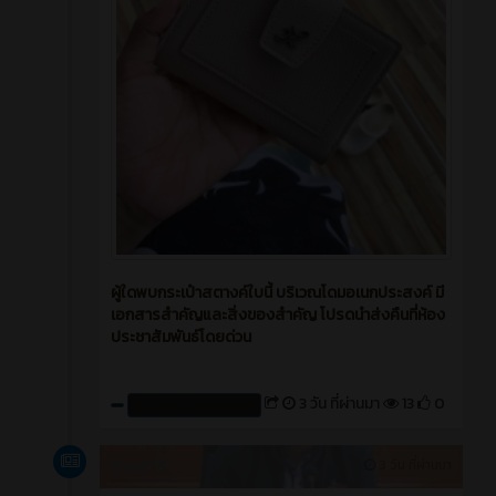
ผู้ใดพบกระเป๋าสตางค์ใบนี้ บริเวณโดมอเนกประสงค์ มี
เอกสารสำคัญและสิ่งของสำคัญ โปรดนำส่งคืนที่ห้อง
ประชาสัมพันธ์โดยด่วน
3 วัน ที่ผ่านมา
13
0
สร้างโดย : cpvcinfor
ข่าวสาร
3 วัน ที่ผ่านมา