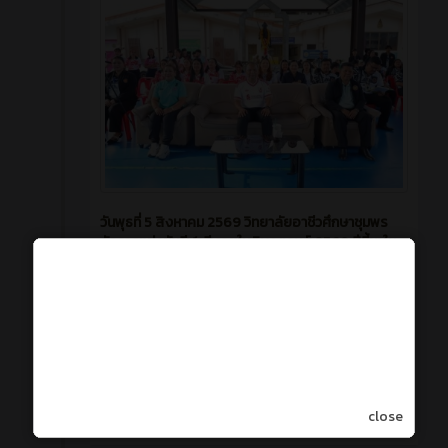
วันพุธที่ 5 สิงหาคม 2569 วิทยาลัยอาชีวศึกษาชุมพร
จัดการแข่งขันกีฬาสีภายใน วิษณุเกมส์ 2569 ปีนี้มาใน
ตีม "Thai Soft Power and Modern Twist" 🇹🇭🙏
เปิดโอกาสให้แต่ละคณะสีได้ปลดปล่อยความคิด
สร้างสรรค์ ดึงคุณค่าของวัฒนธรรมและประเพณีไทย
ในแง่มุมต่างๆ มาตีความใหม่ได้อย่างอิสระ จัดขึ้น
ระหว่างวันที่ 5 - 7 สิงหาคม 2569 ณ อาคาร
อเนกประสงค์ วิทยาลัยอาชีวศึกษาชุมพร
close
3 วัน ที่ผ่านมา
12
0
สร้างโดย : cpvcinfor