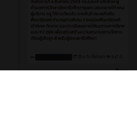
วันอังคารที่ 4 สิงหาคม 2569 ดร.ณรงค์ แก้วสิงห์ ผู้
อำนวยการวิทยาลัยอาชีวศึกษาชุมพร มอบหมายให้ คณะ
ผู้บริหาร ครู ให้การต้อนรับ นายสันติ ทองแก้วเกิด
ศึกษานิเทศก์ ชำนาญการพิเศษ จากหน่วยศึกษานิเทศก์
เข้านิเทศ ติดตาม และประเมินผลการใช้แนวทางการนิเทศ
แบบ P2 DER เพื่อเสริมสร้างความสามารถการจัดการ
เรียนรู้เชิงรุก สำหรับผู้สอนอาชีวศึกษา
4 วัน ที่ผ่านมา
8
0
สร้างโดย : cpvcinfor
ทั้งหมด