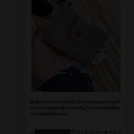
ผู้ใดพบกระเป๋าสตางค์ใบนี้ บริเวณโดมอเนกประสงค์ มี
เอกสารสำคัญและสิ่งของสำคัญ โปรดนำส่งคืนที่ห้อง
ประชาสัมพันธ์โดยด่วน
4 วัน ที่ผ่านมา
15
0
สร้างโดย : cpvcinfor