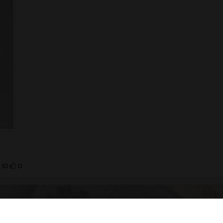
10
0
2 วัน ท
ผู้ใดพบกระเป๋าสตางค์ใบนี้ บริเวณโดมอเนกประสงค์ มีเอกสารสำคั