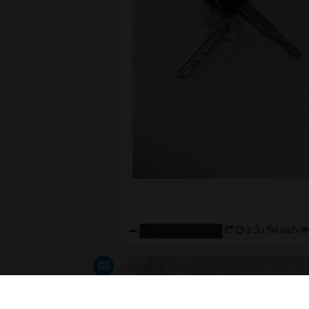
2 วัน ที่ผ่านมา
สร้างโดย : cpvcinfor
ข่าวสาร