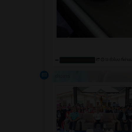
13 ชั่วโมง ที่ผ่าน
สร้างโดย : cpvcinfor
ข่าวสาร