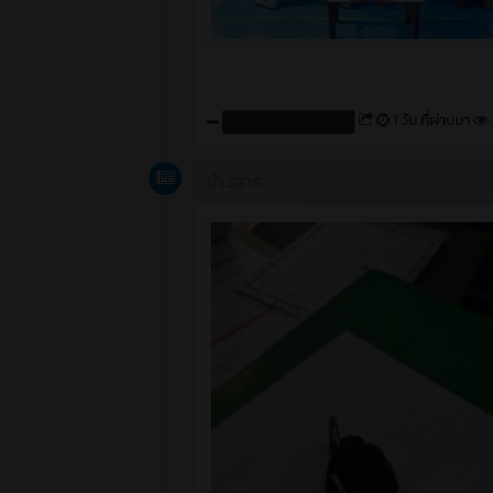
1 วัน ที่ผ่านมา
สร้างโดย : cpvcinfor
ข่าวสาร