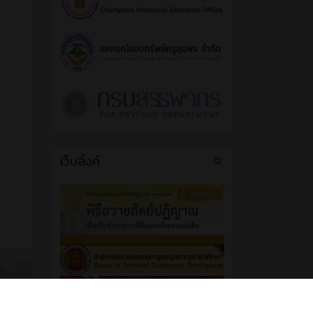
เว็บลิ้งค์
ี่ผ่านมา
ญและ