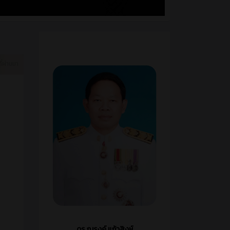
ี่ผ่านมา
ดร.ณรงค์ แก้วสิงห์