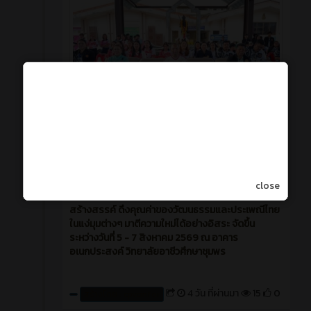
วันพุธที่ 5 สิงหาคม 2569 วิทยาลัยอาชีวศึกษาชุมพร
จัดการแข่งขันกีฬาสีภายใน วิษณุเกมส์ 2569 ปีนี้มาใน
ตีม "Thai Soft Power and Modern Twist" 🇹🇭🙏
close
เปิดโอกาสให้แต่ละคณะสีได้ปลดปล่อยความคิด
สร้างสรรค์ ดึงคุณค่าของวัฒนธรรมและประเพณีไทย
ในแง่มุมต่างๆ มาตีความใหม่ได้อย่างอิสระ จัดขึ้น
ระหว่างวันที่ 5 - 7 สิงหาคม 2569 ณ อาคาร
อเนกประสงค์ วิทยาลัยอาชีวศึกษาชุมพร
4 วัน ที่ผ่านมา
15
0
สร้างโดย : cpvcinfor