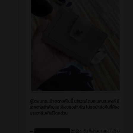
ผู้ใดพบกระเป๋าสตางค์ใบนี้ บริเวณโดมอเนกประสงค์ มี
เอกสารสำคัญและสิ่งของสำคัญ โปรดนำส่งคืนที่ห้อง
ประชาสัมพันธ์โดยด่วน
5 วัน ที่ผ่านมา
17
0
สร้างโดย : cpvcinfor