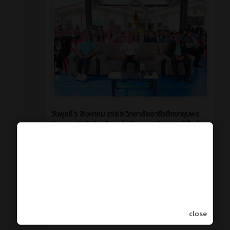
วันพุธที่ 5 สิงหาคม 2569 วิทยาลัยอาชีวศึกษาชุมพร
จัดการแข่งขันกีฬาสีภายใน วิษณุเกมส์ 2569 ปีนี้มาใน
ตีม "Thai Soft Power and Modern Twist" 🇹🇭🙏
เปิดโอกาสให้แต่ละคณะสีได้ปลดปล่อยความคิด
สร้างสรรค์ ดึงคุณค่าของวัฒนธรรมและประเพณีไทย
ในแง่มุมต่างๆ มาตีความใหม่ได้อย่างอิสระ จัดขึ้น
ระหว่างวันที่ 5 - 7 สิงหาคม 2569 ณ อาคาร
อเนกประสงค์ วิทยาลัยอาชีวศึกษาชุมพร
close
3 วัน ที่ผ่านมา
13
0
สร้างโดย : cpvcinfor