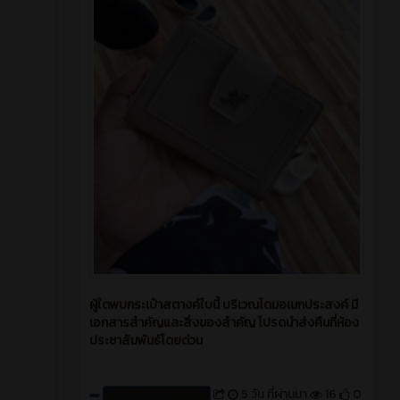
ผู้ใดพบกระเป๋าสตางค์ใบนี้ บริเวณโดมอเนกประสงค์ มี
เอกสารสำคัญและสิ่งของสำคัญ โปรดนำส่งคืนที่ห้อง
ประชาสัมพันธ์โดยด่วน
5 วัน ที่ผ่านมา
16
0
สร้างโดย : cpvcinfor