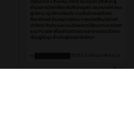
วันอังคารที่ 4 สิงหาคม 2569 ดร.ณรงค์ แก้วสิงห์ ผู้
อำนวยการวิทยาลัยอาชีวศึกษาชุมพร มอบหมายให้ คณะ
ผู้บริหาร ครู ให้การต้อนรับ นายสันติ ทองแก้วเกิด
ศึกษานิเทศก์ ชำนาญการพิเศษ จากหน่วยศึกษานิเทศก์
เข้านิเทศ ติดตาม และประเมินผลการใช้แนวทางการนิเทศ
แบบ P2 DER เพื่อเสริมสร้างความสามารถการจัดการ
เรียนรู้เชิงรุก สำหรับผู้สอนอาชีวศึกษา
5 วัน ที่ผ่านมา
9
0
สร้างโดย : cpvcinfor
ทั้งหมด