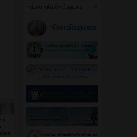
หน่วยงานในจังหวัดชุมพร
ี่ผ่านมา
ฬาสี
n
งสรรค์