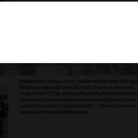
10
0
2 วัน ท
วันพฤหัสบดีที่ 6 สิงหาคม 2569 วิทยาลัยอาชีวศึกษาชุมพร จัดการแข่
กีฬาสีภายใน วิษณุเกมส์ 2569 ปีนี้มาในตีม "Thai Soft Power and
Modern Twist" 🇹🇭🙏 เปิดโอกาสให้แต่ละคณะสีได้ปลดปล่อยความ
สร้างสรรค์ ดึงคุณค่าของวัฒนธรรมและประเพณีไทยในแง่มุมต่างๆ ม
ความใหม่ได้อย่างอิสระ จัดขึ้นระหว่างวันที่ 5 - 7 สิงหาคม 2569 ณ อ
อเนกประสงค์ วิทยาลัยอาชีวศึกษาชุมพร