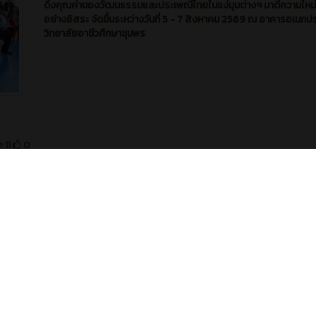
ดึงคุณค่าของวัฒนธรรมและประเพณีไทยในแง่มุมต่างๆ มาตีความใหม่
อย่างอิสระ จัดขึ้นระหว่างวันที่ 5 - 7 สิงหาคม 2569 ณ อาคารอเนกป
วิทยาลัยอาชีวศึกษาชุมพร
11
0
3 วัน ท
ผู้ใดเป็นเจ้าของรถ มอเตอร์ไซค์ ป้ายทะเบียน 1 กฉ ระนอง 2407 รับก
คืนได้ที่ห้องประชาสัมพันธ์