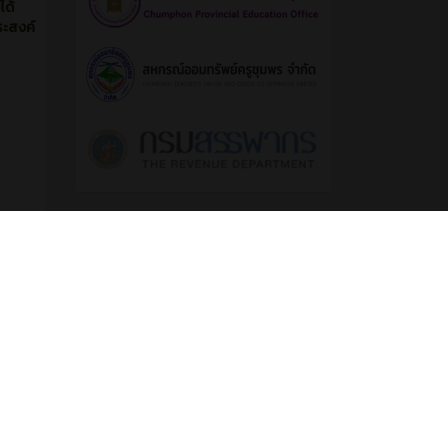
ได้
ระสงค์
เว็บลิ้งค์
ี่ผ่านมา
ุญแจรถ