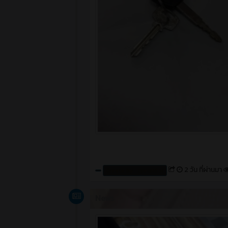
2 วัน ที่ผ่านมา
Create by : cpvcinfor
News