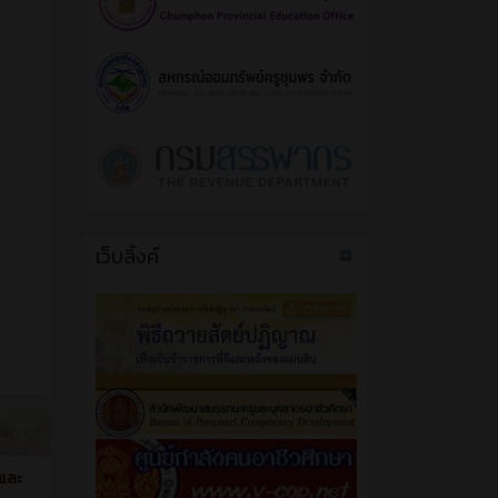
เว็บลิ้งค์
ี่ผ่านมา
ญและ