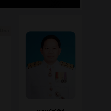
ี่ผ่านมา
ดร.ณรงค์ แก้วสิงห์