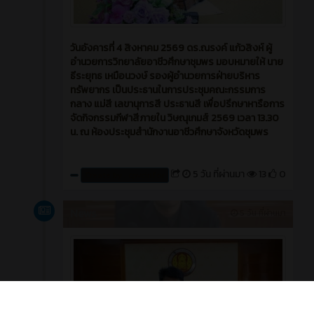
วันอังคารที่ 4 สิงหาคม 2569 ดร.ณรงค์ แก้วสิงห์ ผู้
อำนวยการวิทยาลัยอาชีวศึกษาชุมพร มอบหมายให้ นาย
ธีระยุทธ เหมือนวงษ์ รองผู้อำนวยการฝ่ายบริหาร
ทรัพยากร เป็นประธานในการประชุมคณะกรรมการ
กลาง แม่สี เลขานุการสี ประธานสี เพื่อปรึกษาหารือการ
จัดกิจกรรมกีฬาสีภายใน วิษณุเกมส์ 2569 เวลา 13.30
น. ณ ห้องประชุมสำนักงานอาชีวศึกษาจังหวัดชุมพร
5 วัน ที่ผ่านมา
13
0
Create by : cpvcinfor
News
5 วัน ที่ผ่านมา