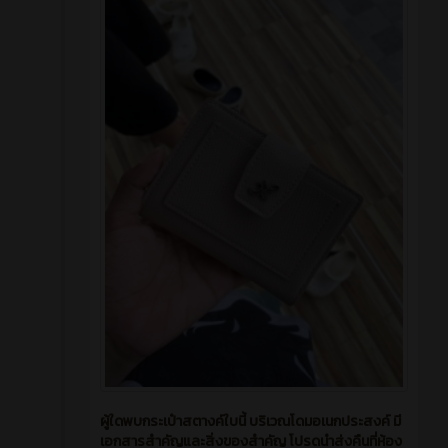
ผู้ใดพบกระเป๋าสตางค์ใบนี้ บริเวณโดมอเนกประสงค์ มี
เอกสารสำคัญและสิ่งของสำคัญ โปรดนำส่งคืนที่ห้อง